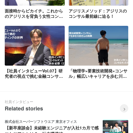
面接時からピカイチ。これから
アジリスメソッド：アジリスの
のアジリスを背負う女性コンサ
コンサル最前線に迫る！
ルタントに、異業種から転職し
た理由とアジリスの魅力を語っ
てもらいました。
【社員インタビューVol.07】研
「物理学×要素技術開発×コンサ
究者の視点で挑む金融コンサル
ル」幅広いキャリアを歩む川村
ティングの世界
さんの挑戦【社員インタビュー
Vol.09】
社員インタビュー
Related stories
株式会社スーパーソフトウエア 東京オフィス
【新卒座談会】未経験エンジニアが入社1カ月で感