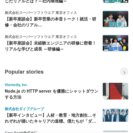
じたリアルとは？～社内環境編～
株式会社スーパーソフトウエア 東京オフィス
【新卒座談会】新卒営業の本音トーク！就活・研
修・会社のリアル…
株式会社スーパーソフトウエア 東京オフィス
【新卒座談会】未経験エンジニアの研修に密着！
リアルな学びと成長 ～研修編～
Popular stories
Wantedly, Inc.
Node.js の HTTP server を優雅にシャットダウン
する方法
株式会社ダイブグループ
【新卒インタビュー】人材・教育・地方創生…そ
れぞれが描いたキャリアの道標。僕たちが「ダイ
ブ」を選んだ理由
Care Earth株式会社