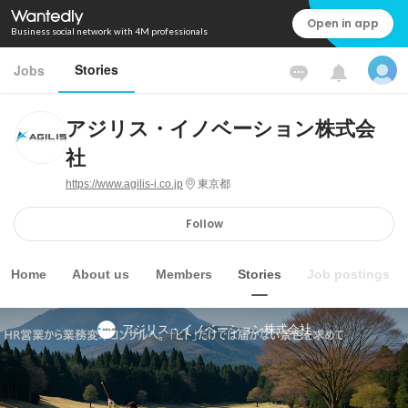
Open in app
Business social network with 4M professionals
Stories
Jobs
アジリス・イノベーション株式会
社
https://www.agilis-i.co.jp
東京都
Follow
Home
About us
Members
Stories
Job postings
アジリス・イノベーション株式会社