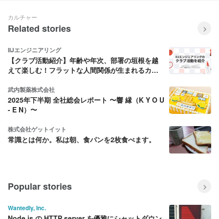
カルチャー
Related stories
IIJエンジニアリング
【クラブ活動紹介】年齢や年次、部署の垣根を越
えて楽しむ！フラットな人間関係が生まれるカル
チャーとは？
武内製薬株式会社
2025年下半期 全社総会レポート 〜響 縁（K Y O U
- E N）〜
株式会社ゲットイット
常識とは何か。私は朝、食パンを2枚食べます。
Popular stories
Wantedly, Inc.
Node.js の HTTP server を優雅にシャットダウン