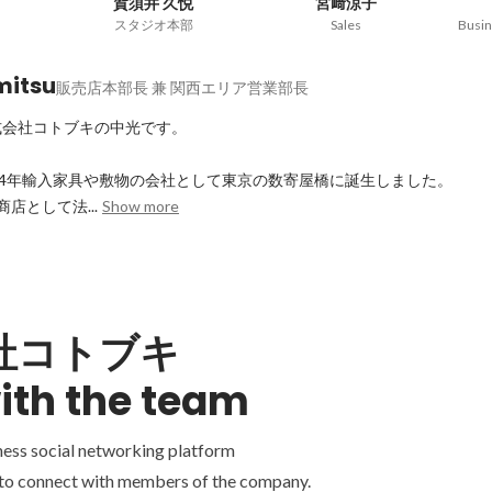
賀須井 久悦
宮﨑涼子
スタジオ本部
Sales
Busin
mitsu
販売店本部長 兼 関西エリア営業部長
会社コトブキの中光です。

14年輸入家具や敷物の会社として東京の数寄屋橋に誕生しました。

店として法...
Show more
社コトブキ
ith the team
ness social networking platform
 to connect with members of the company.