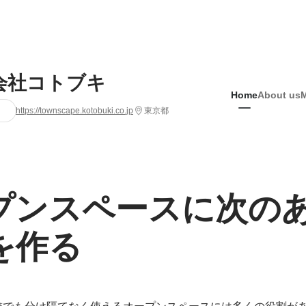
会社コトブキ
Home
About us
https://townscape.kotobuki.co.jp
東京都
プンスペースに次の
を作る
誰でも分け隔てなく使えるオープンスペースには多くの役割が