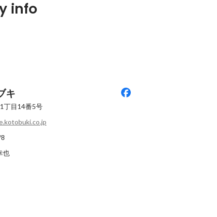
屋外空間のこれ
「追いかけ続けた17年」こだわり
-遊具に関わり
 info
・抗ウイルスベ
が詰まった製品とジェダイ達が"働
のプロが語る
の展開
く意欲”を高めています
Latest
Latest
ブキ
1丁目14番5号
.kotobuki.co.jp
/8
澤幸也