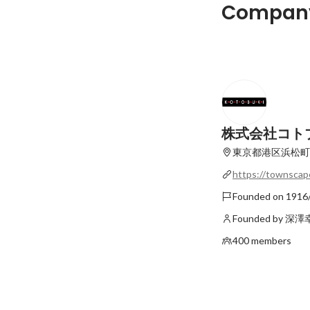
コロナ禍でも安心、
Company
からを考える「抗菌
ンチ」の開発と今後
Latest
株式会社コト
東京都港区浜松町
https://townscape
Founded on 1916
Founded by 深
400 members