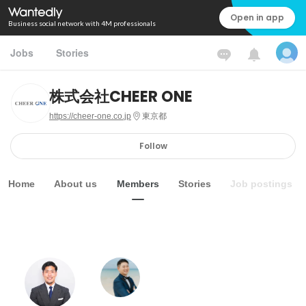
Open in app
Business social network with 4M professionals
Jobs
Stories
株式会社CHEER ONE
https://cheer-one.co.jp
東京都
Follow
Home
About us
Members
Stories
Job postings