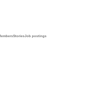
Members
Stories
Job postings