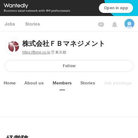
Open in app
Business social network with 4M professionals
Jobs
Stories
株式会社ＦＢマネジメント
https://fbmg.co.jp
東京都
Follow
Home
About us
Members
Stories
Job postings