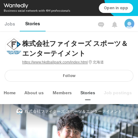
Open in app
Business social network with 4M professionals
Stories
Jobs
株式会社ファイターズ スポーツ＆
エンターテイメント
https://www.hkdballpark.com/index.html
北海道
Follow
Home
About us
Members
Stories
Job postings
株式会社ファイターズ スポーツ＆エンターテイメント