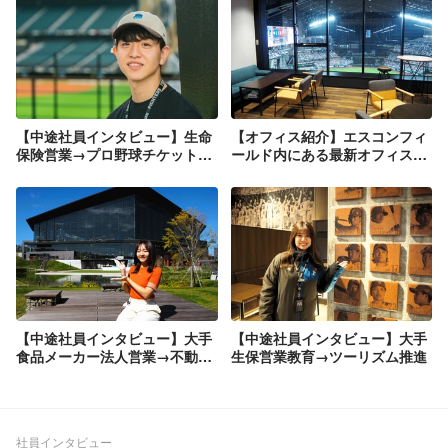
【中途社員インタビュー】生命
【オフィス紹介】エスコンフィ
保険営業→プロ野球チケット企
ールド内にある最新オフィス
画／データ分析
で、働き心地と現場一体感の実
現
【中途社員インタビュー】大手
【中途社員インタビュー】大手
食品メーカー法人営業→不動産
生保営業教育→ツーリズム推進
ポータルサイト広告営業→Fビ
レッジ集客企画・運営
社員インタビュー