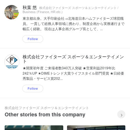
秋葉 悠
株式会社ファイターズ スポーツ＆エンターテイメント /
Business (Finance, HR etc.)
東京都出身。大手印刷会社→北海道日本ハムファイターズ球団職
員。 一貫して総務人事領域に携わり、制度企画から実務遂行まで
幅広く経験。 現在は人事企画グループ長として、...
Follow
株式会社ファイターズ スポーツ＆エンターテイメン
ト
★開業初年度 ご来場者数340万人突破 ★営業利益2019年比
242％UP ★DIMEトレンド大賞ライフスタイル部門受賞 ★日経優
秀製品・サービス賞202...
Follow
株式会社ファイターズ スポーツ＆エンターテイメント
Other stories from this company