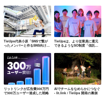
TieUps代表小原「SNSで繋が
TieUpsは、より従業員に還元
ったメンバーと作るSNS向けク
できるようなSO制度「信託型
ラウドサービス」
ストックオプション」を導入し
ました
リットリンクが広告費300万円
AIでチームをなめらかにつなぐ
で300万ユーザー達成した戦略
- lit.link / TieUps 開発の裏側