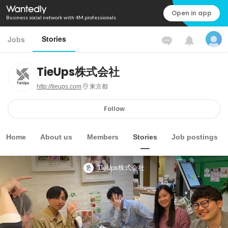
Open in app
Business social network with 4M professionals
Stories
Jobs
TieUps株式会社
http://tieups.com
東京都
Follow
Home
About us
Members
Stories
Job postings
TieUps株式会社