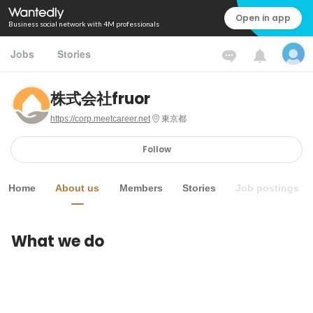
Open in app
Business social network with 4M professionals
Jobs
Stories
株式会社fruor
https://corp.meetcareer.net
東京都
Follow
Home
About us
Members
Stories
Job postings
What we do