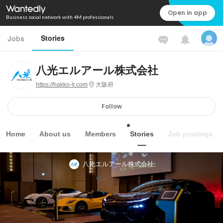
Open in app
Business social network with 4M professionals
Stories
Jobs
八光エルアール株式会社
https://hakko-lr.com
大阪府
Follow
Home
About us
Members
Stories
Job postings
八光エルアール株式会社