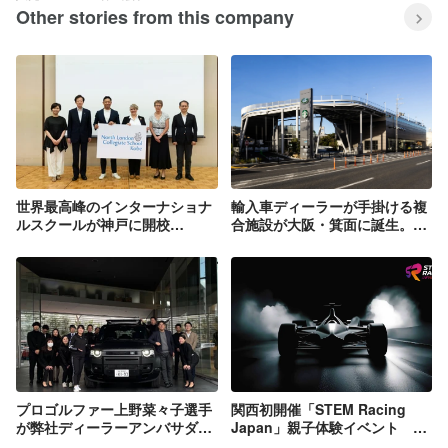
Other stories from this company
世界最高峰のインターナショナ
輸入車ディーラーが手掛ける複
ルスクールが神戸に開校
合施設が大阪・箕面に誕生。
『North London Collegiate
「ジャガーランドローバー箕
School Kobe』
面」のほか、緑やアートを感じ
る屋上テラスやスターバックス
コーヒーが楽しめる「mino
terrace」
プロゴルファー上野菜々子選手
関西初開催「STEM Racing
が弊社ディーラーアンバサダー
Japan」親子体験イベント
に就任
F1®を題材にした学び -自ら考