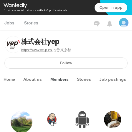
Open in app
Business social network with 4M professionals
Jobs
Stories
株式会社yep
https://www.ye-p.co.jp
東京都
Follow
Home
About us
Members
Stories
Job postings