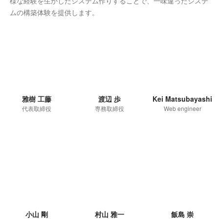
様な経験を生かしたシステム作りすることで、一味違ったシステ
ムの構築体験を提供します。
雅樹 工藤
渡辺 歩
Kei Matsubayashi
代表取締役
専務取締役
Web engineer
小山 剛
村山 雅一
飯島 崇