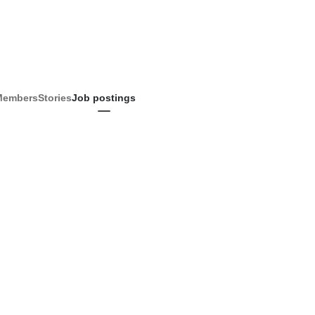
Members
Stories
Job postings