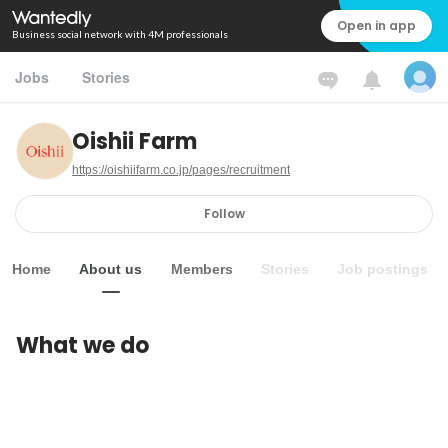
Open in app
Business social network with 4M professionals
Jobs
Stories
Oishii Farm
https://oishiifarm.co.jp/pages/recruitment
Follow
Home
About us
Members
Stories
Job postings
What we do