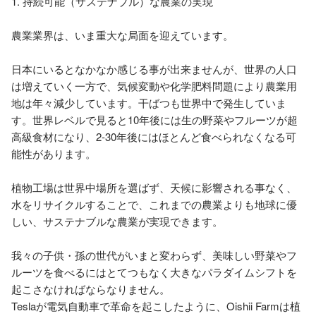
1. 持続可能（サステナブル）な農業の実現

農業業界は、いま重大な局面を迎えています。

日本にいるとなかなか感じる事が出来ませんが、世界の人口
は増えていく一方で、気候変動や化学肥料問題により農業用
地は年々減少しています。干ばつも世界中で発生していま
す。世界レベルで見ると10年後には生の野菜やフルーツが超
高級食材になり、2-30年後にはほとんど食べられなくなる可
能性があります。

植物工場は世界中場所を選ばず、天候に影響される事なく、
水をリサイクルすることで、これまでの農業よりも地球に優
しい、サステナブルな農業が実現できます。

我々の子供・孫の世代がいまと変わらず、美味しい野菜やフ
ルーツを食べるにはとてつもなく大きなパラダイムシフトを
起こさなければならなりません。

Teslaが電気自動車で革命を起こしたように、Oishii Farmは植