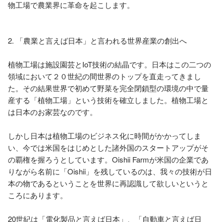
物工場で農業界に革命を起こします。

2. 「農業と言えば日本」と言われる世界産業の創出へ

植物工場は施設園芸とIoT技術の結晶です。日本はこの二つの
領域において２０世紀の間世界のトップを直走ってきまし
た。その結果世界で初めて野菜を完全閉鎖型の環境の中で量
産する「植物工場」という技術を確立しました。植物工場と
は日本のお家芸なのです。

しかし日本は植物工場のビジネス化に時間がかかってしま
い、今では米国をはじめとした諸外国のスタートアップがそ
の覇権を握ろうとしています。Oishii Farmが米国の企業であ
りながら名前に「Oishii」を残しているのは、我々の技術が日
本の物であるということを世界に再認識して欲しいというと
ころにあります。

20世紀は「電化製品と言えば日本」、「自動車と言えば日