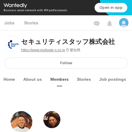
Open in app
Business social network with 4M professionals
Jobs
Stories
セキュリティスタッフ株式会社
https://www.motivate-s.co.jp
愛知県
Follow
Home
About us
Members
Stories
Job postings