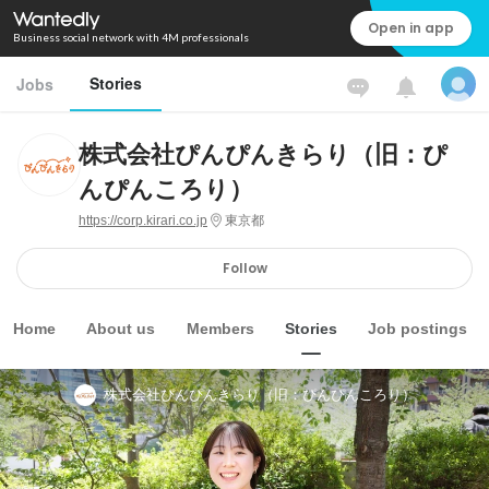
Open in app
Business social network with 4M professionals
Stories
Jobs
株式会社ぴんぴんきらり（旧：ぴ
んぴんころり）
https://corp.kirari.co.jp
東京都
Follow
Home
About us
Members
Stories
Job postings
株式会社ぴんぴんきらり（旧：ぴんぴんころり）