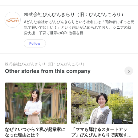
にしたオーダーメイドのご家庭サポート
サービスです。 特徴は３つ 1,サービス提
供範囲の広さ ベビーシッターは家事を頼
株式会社ぴんぴんきらり（旧：ぴんぴんころり）
めず、家事代行は育児を依頼できない。
#どんな会社か ぴんぴんきらりという社名には「高齢者にずっと元
専門的に特化した代行サービスが多い
気で輝いて欲しい！」という想いが込められており、シニアの就
中、熟練しゅふの知識や経験を活かし
労支援、子育て世帯のQOL改善を目...
て、家事も育児を分け隔てず幅広くお手
伝い。その日のニーズに柔軟に対応でき
Follow
ます。 2,まるで家族のような関係に！ 定
期で同じきらりさん（サポーター）が通
い、真心を込めたお手伝いをします。と
きにはおせっかいを焼くので、だんだん
株式会社ぴんぴんきらり（旧：ぴんぴんころり）
家族のような関係になっていきます。
Other stories from this company
2023年の母の日にはお祝いのメッセージ
やお花を贈るお客様が100組以上いらっ
しゃいました。 3,高い品質の評価を受け
てます 第3者認証である家事代行サービ
ス認証事業者に合格しました。 経産省の
補助金「家事支援サービス福利厚生導入
実証事業」の対象企業にも選ばれ、ファ
ーストリテイリング社をはじめとし、福
利厚生の導入企業も一気に増えていま
す。 この2年でワーカーの"きらりさ
ん"の登録者数は270%、継続ユーザー数
なぜ？いつから？私が起業家に
「ママも輝けるスタートアッ
と売上は340%成長と大きく進捗しPMF
なった理由とは？
プ」ぴんぴんきらりで実現する