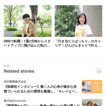
が達成できたと感じています！ きらりラ
新しい働き方
イフサポートwebサイト：
https://support.kirari.co.jp/
SNSで転職！1通のDMからスタ
「行き当たりばっちり」のキャ
ートアップに飛び込んだ私の挑
リア！ぴんぴんきらりで叶える
戦
120％夢中の人生
転職
Related stories
武内製薬株式会社
【取締役インタビュー】働く人の心身が健全な状
態でいられるための環境を整備し、”キレイなベン
チャー企業”であり続けたい
株式会社concept
「調理場からITへ」～～飲食一筋だった僕が選んだ