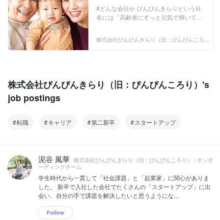
て世代を繋ぐ家事代行のマッ
#どんな会社か ぴんぴんきらりという社
チングスタッフ募集
名には「高齢者にずっと元気で輝いて欲
しい！」という想いが込められており、
シニアの就労支援、子育て世帯のQOL改
株式会社ぴんぴんきらり（旧：ぴんぴんころ
善を目的とした『きらりライフサポート
り）
（旧：東京かあさん）』という事業を展
開しています。 ご家庭サポート『きらり
ライフサポート』は、家事代行やベビー
シッターの枠を超えて、家事や育児を真
株式会社ぴんぴんきらり（旧：ぴんぴんころり）'s
心込めてサポートします。 アクティブシ
job postings
ニアと子育て世帯をマッチングすること
で、シニアの就労支援と働く女性のキャ
リア支援を同時に解決することができ、
転職
キャリア
第二新卒
スタートアップ
少子高齢化の課題を解決します。 まるで
親子のような関係で、育児や家事など家
庭のサポートをする 「サードファミリ
ー」という新しい文化をつくろうと本気
泥谷 風華
で思っています。 各種メディアに取り上
株式会社ぴんぴんきらり（旧：ぴんぴんころり） / オンボ
ーディングチーム
げられるだけでなく、累計エクイティ・
ファイナンス４億円の資金調達を実施す
学生時代から一貫して「社会課題」と「起業家」に関心がありま
るなど、注目のスタートアップです。 #
した。 新卒で入社した会社でたくさんの「スタートアップ」に出
プロダクト 「きらりライフサポート
会い、自分の手で課題を解決したいと思うようにな...
（旧：東京かあさん）」について “がん
ばる人を、かがやく人へ” をコンセプト
Follow