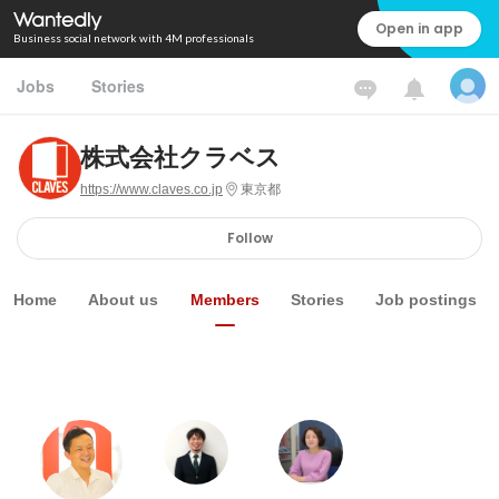
Open in app
Business social network with 4M professionals
Jobs
Stories
株式会社クラベス
https://www.claves.co.jp
東京都
Follow
Home
About us
Members
Stories
Job postings