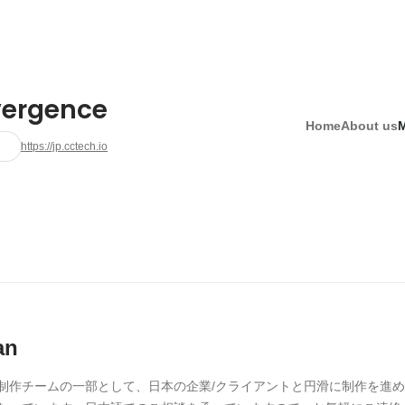
ergence
Home
About us
https://jp.cctech.io
an
制作チームの一部として、日本の企業/クライアントと円滑に制作を進