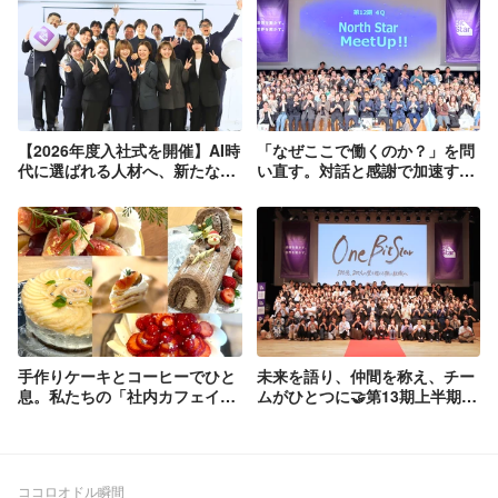
【2026年度入社式を開催】AI時
「なぜここで働くのか？」を問
代に選ばれる人材へ、新たな一
い直す。対話と感謝で加速する
歩を踏み出した新入社員たち！
BitStarの社員総会「North Star
Meet Up !!」を開催しました！
手作りケーキとコーヒーでひと
未来を語り、仲間を称え、チー
息。私たちの「社内カフェイベ
ムがひとつに🤝第13期上半期社
ント」をご紹介☕️
員総会を開催しました！
ココロオドル瞬間