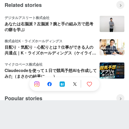
Related stories
デジタルアスリート株式会社
あなたは右脳派？左脳派？腕と手の組み方で思考
の癖を学ぶ
株式会社K・ライズホールディングス
目配り・気配り・心配りとは？仕事ができる人の
共通点｜K・ライズホールディングス（ケイライ
ズ)
マイクロベース株式会社
Claudecodeを使って１日で競馬予想AIを作成して
みた（まさかの結果に。。）
Popular stories
株式会社STAR UP
利他の精神と当事者意識：CPO池田八輝が語る
STAR UPの価値観と描く未来