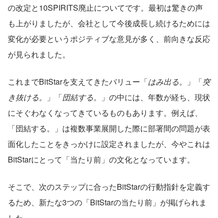
の改定と10SPIRITS廃止についてです。最初は驚きの声
も上がりましたが、会社として今後成長し続けるためには
変化が必要というポジティブな意見が多く、前向きな反応
が見られました。
これまでBitStarを支えてきたバリュー「
はみ出る。
」「
突
き抜ける。
」「
団結する。
」の中には、年数が経ち、現状
にそぐわなくなってきているものもあります。例えば、
「団結する。」は複数事業展開した際に部署間の問題が表
面化したことをきっかけに設定されましたが、今やこれは
BitStarにとって「当たり前」の文化となっています。
そこで、次のステップに合ったBitStarの行動指針を定義す
るため、新たな3つの「BitStarの当たり前」が掲げられま
した。