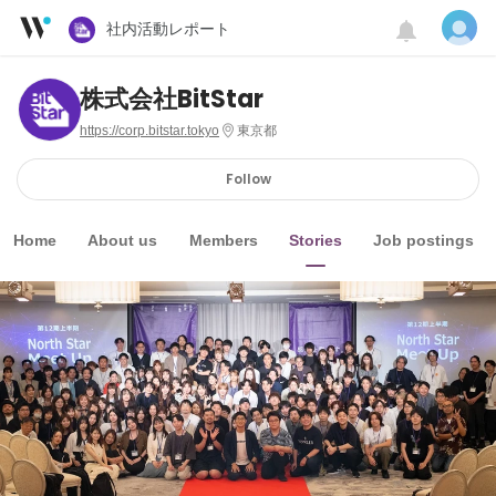
社内活動レポート
株式会社BitStar
https://corp.bitstar.tokyo
東京都
Follow
Home
About us
Members
Stories
Job postings