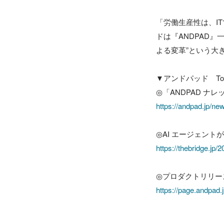
「労働生産性は、I
ドは『ANDPAD
よる変革”という大
▼アンドパッド　Topi
https://andpad.jp/n
https://thebridge.jp/
https://page.andpad.