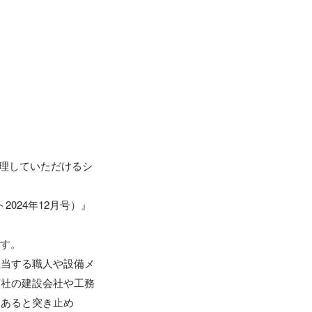
管理していただけるシ
024年12月号）』
。 

担当する職人や設備メ
百社の建設会社や工務
にあると突き止め