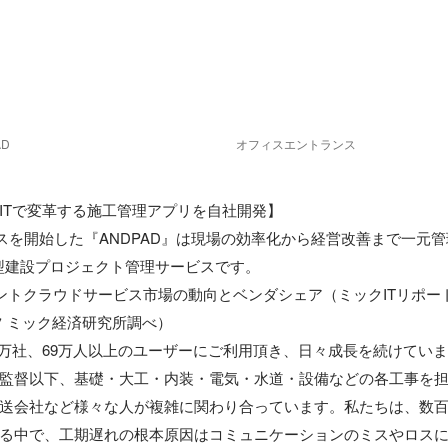
D
オフィスエントランス
ITで変革する施工管理アプリを自社開発】 

ービスを開始した『ANDPAD』は現場の効率化から経営改善まで一元
ド型建設プロジェクト管理サービスです。

ントクラウドサービス市場の動向とベンダシェア（ミックITリポート2
 ミック経済研究所調べ）

5万社、69万人以上のユーザーにご利用頂き、日々成長を続けています
監督以下、基礎・大工・内装・電気・水道・設備などの各工事を
送会社など様々な人が複雑に関わり合っています。私たちは、数
る中で、工期遅れの根本原因はコミュニケーションのミスやロス