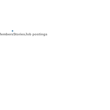
Members
Stories
Job postings