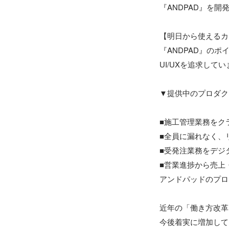
『ANDPAD』を開
【明日から使えるカ
『ANDPAD』の
UI/UXを追求してい
▼提供中のプロダク
■施工管理業務をクラ
■全員に漏れなく、リ
■受発注業務をデジタ
■営業進捗から売上
アンドパッドのプロ
近年の「働き方改革
今後着実に増加して