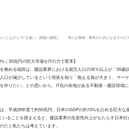
ョンしながら”今”を疑い、課題に挑戦し
常にお客様・業界のためになるサービ
0%｜50兆円の巨大市場をITの力で変革】 

を務める稲田は、建設業界における就労人口の30％以上が「55歳
人口が減少しているという現状を知り「抱える負が大きく、マー
を作りたい」との思いから、IT化の余地がある不動産・建設領域
は、平成29年度で約50兆円。日本のGDPの約10%を占める巨大な
近くいることを踏まえると、建設業界の生産性向上がもたらす日本社
のだと私たちは考えています。
