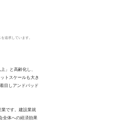
スを追求しています。
以上」と高齢化し、
ケットスケールも大き
に着目しアンドパッド
産業です。建設業就
会全体への経済効果