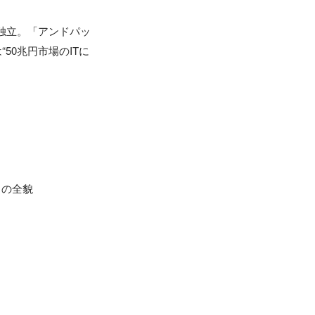
に独立。「アンドパッ
50兆円市場のITに