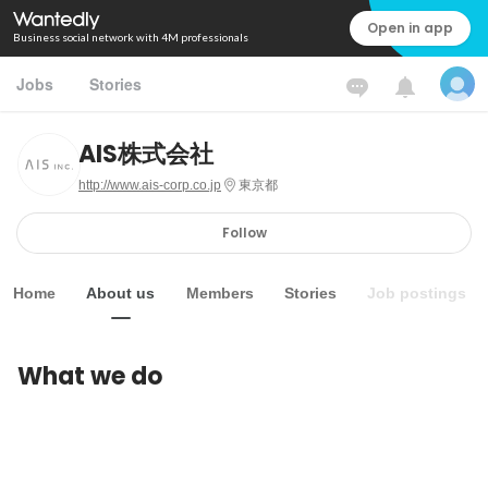
Open in app
Business social network with 4M professionals
Jobs
Stories
AIS株式会社
http://www.ais-corp.co.jp
東京都
Follow
Home
About us
Members
Stories
Job postings
What we do