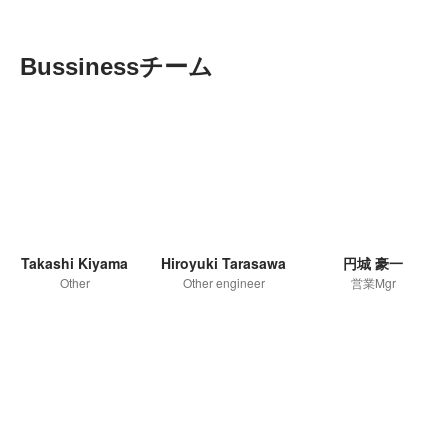
Bussinessチーム
Takashi Kiyama
Hiroyuki Tarasawa
円城 豪一
Other
Other engineer
営業Mgr