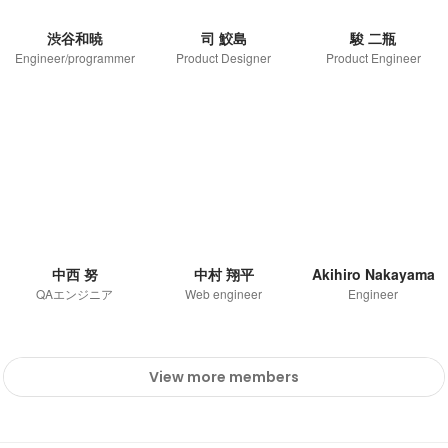
渋谷和暁
司 鮫島
駿 二瓶
Engineer/programmer
Product Designer
Product Engineer
中西 努
中村 翔平
Akihiro Nakayama
QAエンジニア
Web engineer
Engineer
View more members