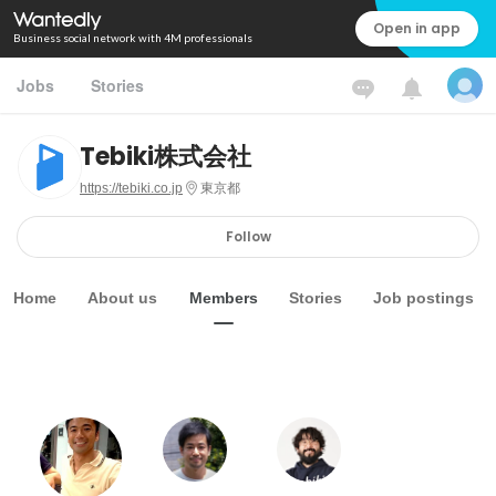
Open in app
Business social network with 4M professionals
Jobs
Stories
Tebiki株式会社
https://tebiki.co.jp
東京都
Follow
Home
About us
Members
Stories
Job postings