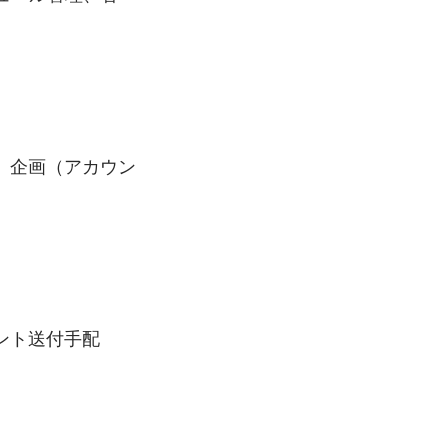
、企画（アカウン
ント送付手配