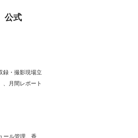
m、公式
収録・撮影現場立
）、月間レポート
ュール管理、香