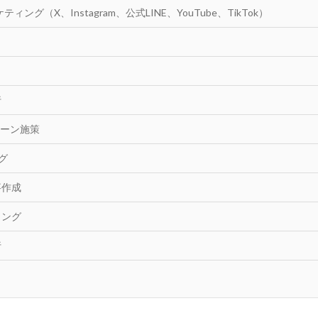
ィング（X、Instagram、公式LINE、YouTube、TikTok）
行
ペーン施策
グ
事作成
ィング
行