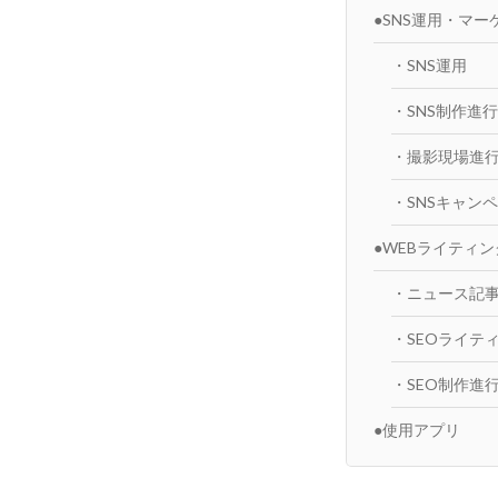
●SNS運用・マーケテ
・SNS運用
・SNS制作進行
・撮影現場進
・SNSキャン
●WEBライティン
・ニュース記
・SEOライテ
・SEO制作進
●使用アプリ