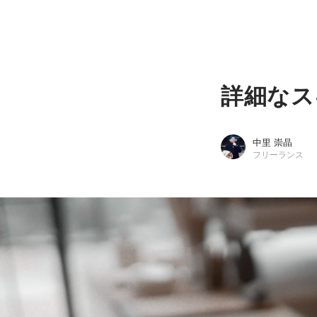
詳細なス
中里 崇晶
フリーランス