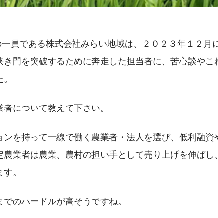
プの一員である株式会社みらい地域は、２０２３年１２月
狭き門を突破するために奔走した担当者に、苦心談やこ
た。
業者について教えて下さい。
ョンを持って一線で働く農業者・法人を選び、低利融資
定農業者は農業、農村の担い手として売り上げを伸ばし
ます。
までのハードルが高そうですね。