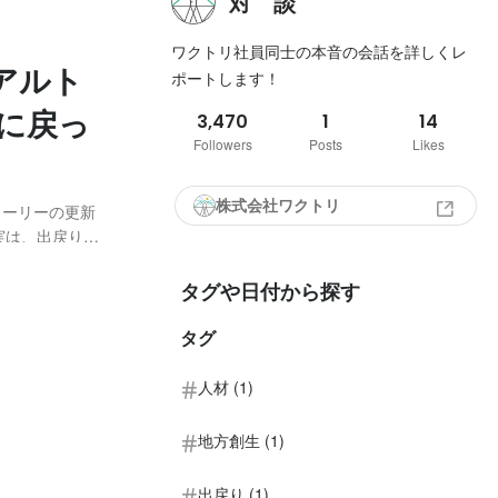
対 談
ワクトリ社員同士の本音の会話を詳しくレ
アルト
ポートします！
に戻っ
3,470
1
14
Followers
Posts
Likes
株式会社ワクトリ
トーリーの更新
 実は、出戻り社
メディア戦略
タグや日付から探す
タグ
人材 (1)
地方創生 (1)
出戻り (1)