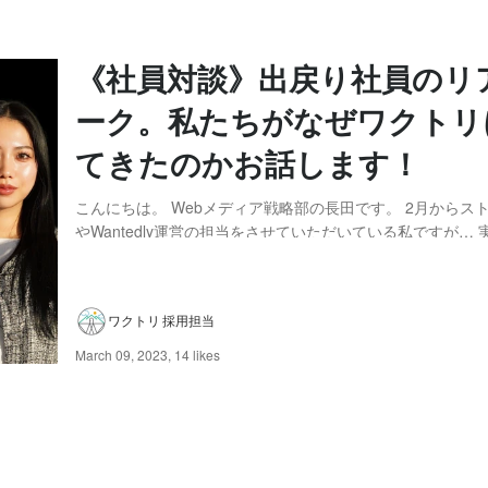
《社員対談》出戻り社員のリ
ーク。私たちがなぜワクトリ
てきたのかお話します！
こんにちは。 Webメディア戦略部の長田です。 2月からス
やWantedly運営の担当をさせていただいている私ですが…
員なんです！！！（突然の告白） 一度退職という道を選んだ私ですがこの
度、約2年ぶりにワクトリにジョブリターンし現在は、Web
部にて採用人事・メディア運営...
ワクトリ 採用担当
March 09, 2023
,
14 likes