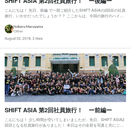
SHIFT ASIA 第2回社員旅行！ ー後編ー
こんにちは！ 先日、前編 で一部ご紹介したSHIFT ASIAの2回目の社員
旅行、いかがだったでしょうか？？ ここからは、今回の旅行のハイラ
イト、Gala ディナーと 翌日の様子を、これまた写真多めでご紹介いた
します！！ 1日目 PM6:00 Gala ディナー開始 チームビルディングでか
Noboru Maruyama
Other
いた汗を流し、さ...
August 02, 2018
,
3 likes
SHIFT ASIA 第2回社員旅行！ ー前編ー
こんにちは！ 少し時間が空いてしまいましたが、先日、SHIFT ASIA2
回目となる社員旅行がありました！ 本日はその全容を写真と共にご紹
介いいたします！ 1日目 AM 6:00 荷物ピックアップ 荷物担当のサポ