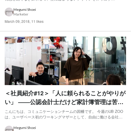
NewsPicksデザイナーの星野についてご紹介いたします。 分類：デザ
イナー属 「十四代」好き科 学名：星野美緒（ほしの みお） ニックネ
Megumi Shoei
Marketer
ーム：ほっしー 入社歴：2017年入社 ポジション...
March 09, 2018
,
11 likes
＜社員紹介#12＞「人に頼られることがやりが
い」 ――公認会計士だけど家計簿管理は苦手
なコーポレートのゴッドマザー
こんにちは、コミュニケーションチームの因幡です。 今週のUB ZOO
は、ユーザベース初のワーキングマザーとして、自由に働ける会社を
つくるコーポレート本部を統括している松井について紹介いたしま
す。 （とうとう自分のボスを紹介する日がくるとは。ドキドキ、ワク
Megumi Shoei