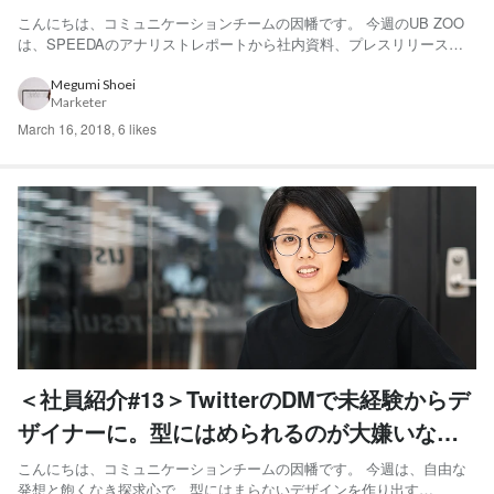
ターリストの顔をもつ翻訳家
こんにちは、コミュニケーションチームの因幡です。 今週のUB ZOO
は、SPEEDAのアナリストレポートから社内資料、プレスリリースま
で幅広く翻訳を手掛け、ユーザベースにとってなくてはならない
Translation TeamのKennethについてご紹介します。 分類：翻訳属 ハ
Megumi Shoei
Marketer
ードロックバンド科 学名：Ken...
March 16, 2018
,
6 likes
＜社員紹介#13＞TwitterのDMで未経験からデ
ザイナーに。型にはめられるのが大嫌いな
NewsPicksデザイナー。
こんにちは、コミュニケーションチームの因幡です。 今週は、自由な
発想と飽くなき探求心で、型にはまらないデザインを作り出す