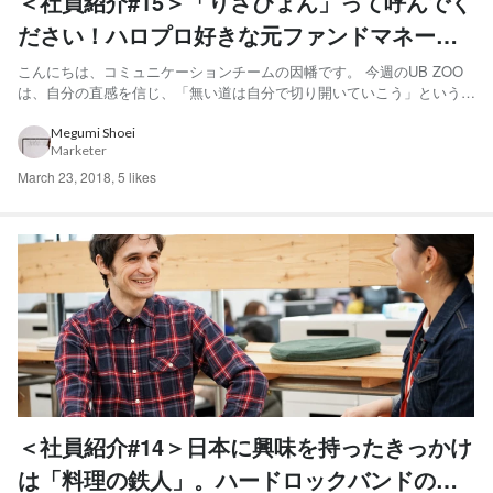
＜社員紹介#15＞「りさぴょん」って呼んでく
ださい！ハロプロ好きな元ファンドマネージ
ャー
こんにちは、コミュニケーションチームの因幡です。 今週のUB ZOO
は、自分の直感を信じ、「無い道は自分で切り開いていこう」というエ
ネルギッシュさと、凛とした強さをもっているentrepediaで事業開発/セ
ールスを担当している藤野についてご紹介いたします。 分類：事業開
Megumi Shoei
Marketer
発・営業属 ハロプロオタク科 学名：藤...
March 23, 2018
,
5 likes
＜社員紹介#14＞日本に興味を持ったきっかけ
は「料理の鉄人」。ハードロックバンドのギ