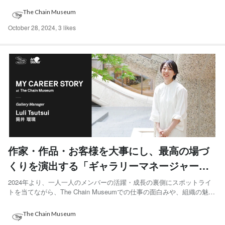
医の濱田章裕さんが参画しました。 これまでのキャリア、メディカル
The Chain Museum
アドバイザーとしての参画の決め手や...
October 28, 2024
,
3 likes
作家・作品・お客様を大事にし、最高の場づ
くりを演出する「ギャラリーマネージャー」
の醍醐味。／My Career Story - 筒井 瑠璃
2024年より、一人一人のメンバーの活躍・成長の裏側にスポットライ
トを当てながら、The Chain Museumでの仕事の面白みや、組織の魅力
について発信する新企画「My Career Story」がスタート。 一人一人の
等身大の言葉を通して、具体的な仕事内容もイメージいただける記事
The Chain Museum
となっております。ぜひご覧...