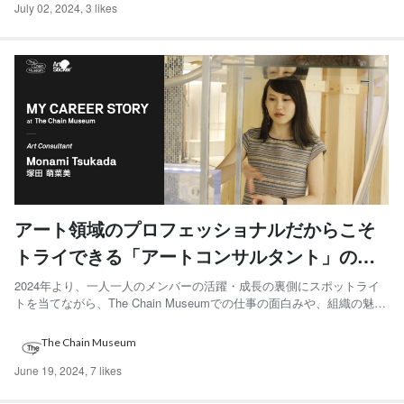
July 02, 2024
,
3 likes
アート領域のプロフェッショナルだからこそ
トライできる「アートコンサルタント」の醍
醐味。／My Career Story - 塚田 萌菜美
2024年より、一人一人のメンバーの活躍・成長の裏側にスポットライ
トを当てながら、The Chain Museumでの仕事の面白みや、組織の魅力
について発信する新企画「My Career Story」がスタート。 一人一人の
等身大の言葉を通して、具体的な仕事内容もイメージいただける記事
The Chain Museum
となっております。ぜひご覧...
June 19, 2024
,
7 likes