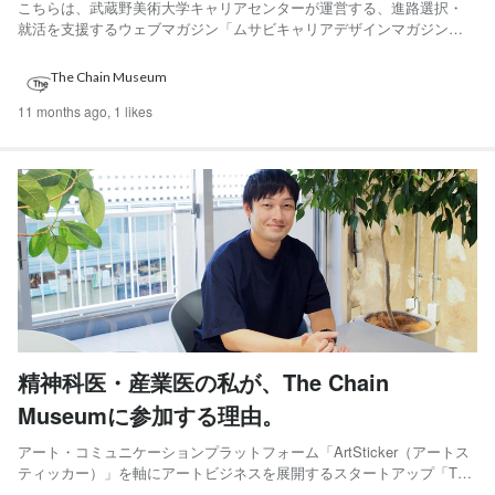
と」前編
こちらは、武蔵野美術大学キャリアセンターが運営する、進路選択・
就活を支援するウェブマガジン「ムサビキャリアデザインマガジン」
に公開された記事＜前編 ＞＜後編 ＞の転載です。内容としては、The
Chain Museumで「Art Registrar」として活躍する「川越 地球（かわご
The Chain Museum
え・てら）」が武蔵野美術大学に...
11 months ago,
1 likes
精神科医・産業医の私が、The Chain
Museumに参加する理由。
アート・コミュニケーションプラットフォーム「ArtSticker（アートス
ティッカー）」を軸にアートビジネスを展開するスタートアップ「The
Chain Museum」に、メディカルアドバイザーとして、精神科医・産業