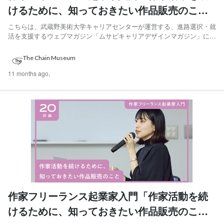
けるために、知っておきたい作品販売のこ
と」後編
こちらは、武蔵野美術大学キャリアセンターが運営する、進路選択・就
活を支援するウェブマガジン「ムサビキャリアデザインマガジン」に公
開された記事＜前編 ＞＜後編 ＞の転載です。内容としては、The
Chain Museumで「Art Registrar」として活躍する「川越 地球（かわご
The Chain Museum
え・てら）」が武蔵野美術大学に...
11 months ago,
作家フリーランス起業家入門「作家活動を続
けるために、知っておきたい作品販売のこ