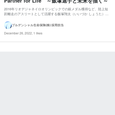
Partner for Life ～飯塚選手と未来を描く～
2016年リオデジャネイロオリンピックでの銀メダル獲得など、陸上短
距離走のアスリートとして活躍する飯塚翔太（いいづか しょうた）さ
ま。その実力もさることながら、競技者としてのポジティブなスタイル
で常に注目される存在です。今回は担当ライフプランナー・櫻井敏夫の
プルデンシャル生命保険(株) 採用担当
ナビゲートで、プルデンシャル生命のライフプランニングツー...
December 26, 2022
,
1 likes