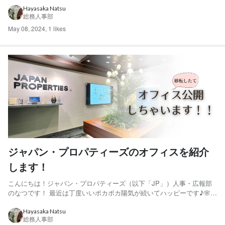
から切り替えて、お仕事も頑張りましょう！ さて、今回は弊社のとあ
Hayasaka Natsu
総務人事部
る部活動の活動報告をしたいと思います！ ぜひ最後まで読んでい...
May 08, 2024
,
1 likes
ジャパン・プロパティーズのオフィスを紹介
します！
こんにちは！ジャパン・プロパティーズ（以下「JP」）人事・広報部
のなつです！ 最近は丁度いいポカポカ陽気が続いてハッピーです♪🌸
ゴールデンウィークが近づいておりますが、皆さんご予定はお決まりで
すか？私は、今年初のBBQをする予定です！楽しく安全に過ごしまし
Hayasaka Natsu
総務人事部
ょう！ さて、今回は弊社のオフィスのご紹介をいたします！...