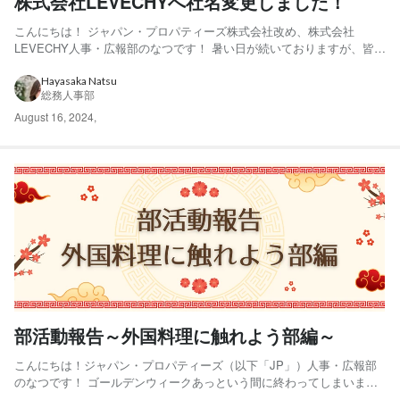
株式会社LEVECHYへ社名変更しました！
こんにちは！ ジャパン・プロパティーズ株式会社改め、株式会社
LEVECHY人事・広報部のなつです！ 暑い日が続いておりますが、皆さ
んいかがお過ごしでしょうか？ 熱中症に気を付けてください！ さて、
今回は社名変更についてお話したいと思います！ 社名変更の背景 当社
Hayasaka Natsu
総務人事部
は、2012年の創業以来、「ジャパン・プロ...
August 16, 2024
,
部活動報告～外国料理に触れよう部編～
こんにちは！ジャパン・プロパティーズ（以下「JP」）人事・広報部
のなつです！ ゴールデンウィークあっという間に終わってしまいまし
たね～皆さんは楽しいお時間を過ごせましたでしょうか？連休モード