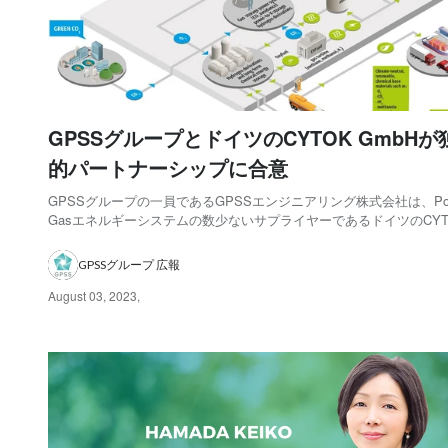
GPSSグループとドイツのCYTOK GmbHが
的パートナーシップに合意
GPSSグループの一員であるGPSSエンジニアリング株式会社は、Power
Gasエネルギーシステムの数少ないサプライヤーであるドイツのCYT
と、革新的でフィールドテスト済みの Power-to-Gasシステムをア
に導入する長期的なパートナーシップ契約を締結しました。プレス
GPSSグループ 広報
の詳細について...
August 03, 2023
,