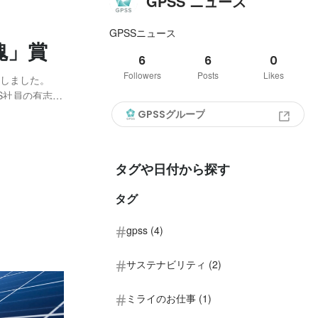
GPSS ニュース
GPSSニュース
「魂」賞
6
6
0
Followers
Posts
Likes
開催しました。
SS社員の有志数
さやかに展示
GPSSグループ
の仕事では見ら
タグや日付から探す
タグ
gpss (4)
サステナビリティ (2)
ミライのお仕事 (1)