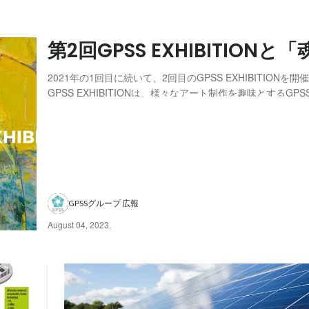
第2回GPSS EXHIBITIONと
2021年の1回目に続いて、2回目のGPSS EXHIBITIONを
GPSS EXHIBITIONは、様々なアート制作を趣味とするGP
名が主体となり、各々が普段作っている作品を持ち寄り、さ
する企画です。 参加メンバー一人一人の個性、技術、普段
れないような意...
GPSSグループ 広報
August 04, 2023
,