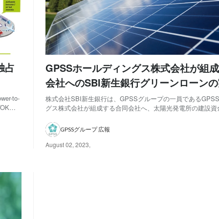
独占
GPSSホールディングス株式会社が組
会社へのSBI新生銀行グリーンローン
いて
-to-
株式会社SBI新生銀行は、GPSSグループの一員であるGPS
OK
グス株式会社が組成する合同会社へ、太陽光発電所の建設資
ジア市場
付のリファイナンス資金やその関連費用を資金使途とするフ
リリース
成し、2023年5月31日に「新生グリーンローン」として実
GPSSグループ 広報
詳細については、記事をご覧く...
August 02, 2023
,