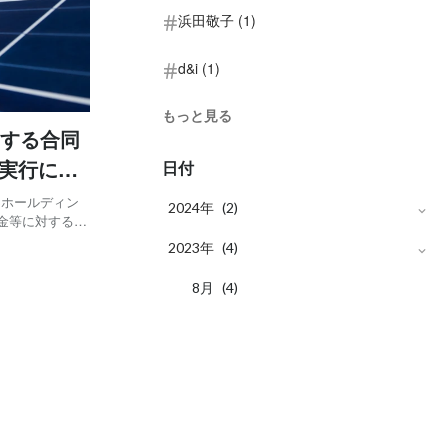
浜田敬子 (1)
d&i (1)
もっと見る
成する合同
の実行につ
日付
Sホールディン
2024年
(2)
金等に対する貸
ァイナンスを組
月
2023年
3
(2)
(4)
行いたしました。
月
8
(4)