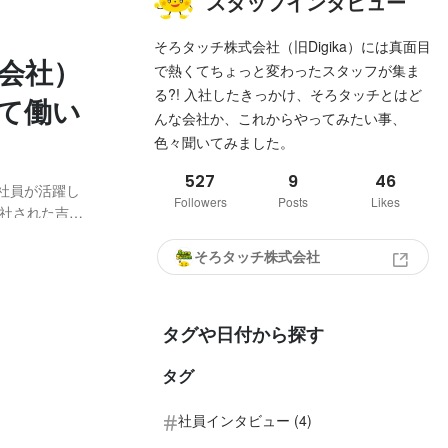
スタッフインタビュー
そろタッチ株式会社（旧Digika）には真面目
式会社）
で熱くてちょっと変わったスタッフが集ま
る?! 入社したきっかけ、そろタッチとはど
て働い
んな会社か、これからやってみたい事、
色々聞いてみました。
527
9
46
た社員が活躍し
Followers
Posts
Likes
入社された吉津
の経験等を存
024年10月に
そろタッチ株式会社
タグや日付から探す
タグ
社員インタビュー (4)