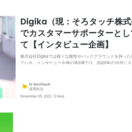
Digika（現：そろタッチ株
でカスタマーサポーターとし
て【インタビュー企画】
株式会社Digikaでは様々な個性やバックグラウンドを持っ
ている。インタビュー企画の第5弾では、2020年の10月に
さんにお話を伺った。大学から新卒時代の日本語教師として
分に活かして働く、彼女の思いに迫る。 ※株式会社Digikaは2
「そろタッチ株式会社」に...
hr SoroTouch
採用担当
November 05, 2021
,
5 likes