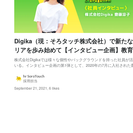
Digika（現：そろタッチ株式会社）で新た
リアを歩み始めて【インタビュー企画】教育×
株式会社Digikaでは様々な個性やバックグラウンドを持った社員が
いる。インタビュー企画の第1弾として、2020年の7月に入社された
んにお話を伺った。学生時代のクリエイティブな経験や前職での体
仕事に存分に生かして働く、彼女の思いに迫る。 ※株式会社Digikaは2
hr SoroTouch
採用担当
10月に「そろタッチ...
September 21, 2021
,
6 likes