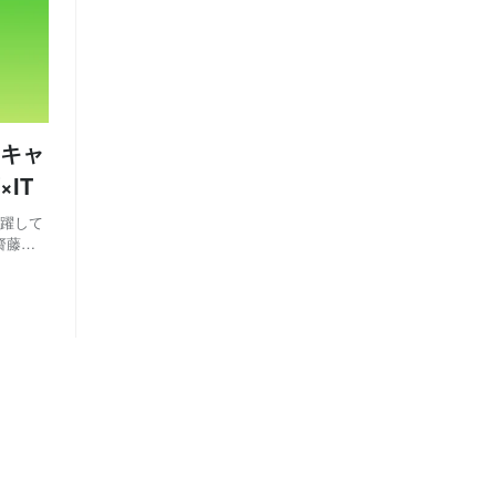
なキャ
IT
活躍して
齋藤さ
験を今の
024年