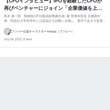
【CFOインタビュー】IPOを経験したCFOが
再びベンチャーにジョイン「企業価値を上げ
るためのルールづくり」とは
髙木 真一郎 取締役/CFO(最高財務責任者) 兼 管理本部長 京都府出
身。同志社大学在学中に公認会計士試験に合格し、新卒であずさ監査法
人大阪事務所へ入所。上場会社、IPO準備会社、IFRS適用会社の監査
やIFRS導入、内部統制構築アドバイザリー業務等に従事したのち、事
フツパー公認キャラクター Hutzpy（フツピー）
業会社にて執行役員経理マネージャーとしてマザ...
July 06, 2022
,
8 likes