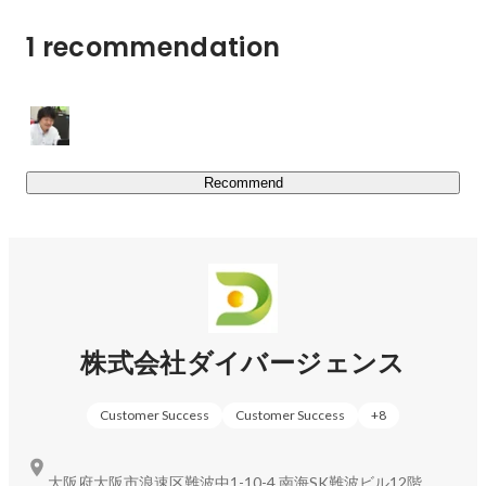
優秀な人材をマッチングさせることはもちろん、

1 recommendation
・NPO法人メカニックカレッジ：自動車整備士の資格取
https://mechanic-college.or.jp/
Recommend
https://www.youtube.com/channel/UCx-
rlnj80QlMWdF38sEVhpw
整備士を増やす活動や、整備・整備士に興味を持ってもら
う活動も展開。業界全体を盛り上げていきたいと考えてい
ます。
株式会社ダイバージェンス
Customer Success
Customer Success
+
8
大阪府大阪市浪速区難波中1-10-4 南海SK難波ビル12階