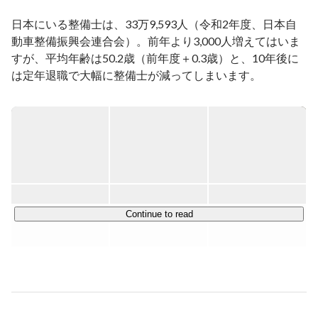
大学卒業後、就職した会社で人材サービスの楽しさと奥
日本にいる整備士は、33万9,593人（令和2年度、日本自
深さを知り、

動車整備振興会連合会）。前年より3,000人増えてはいま
2014年に株式会社ダイバージェンスを創業。

すが、平均年齢は50.2歳（前年度＋0.3歳）と、10年後に
好きなもの：甘くて柔らかいもの

は定年退職で大幅に整備士が減ってしまいます。

嫌いなもの：ニュウニュウしているもの

気に入っている言葉：「騙されたと思って食べてみてく
一方、車の保有台数は右肩上がり。令和3年は8,207万
ださい。」
7,752台（自動車検査登録情報協会）で、前年から約100
万台も増えています。

つまり、自動車整備士がかなり不足しているということ。
そのため、ディーラーや整備工場では人材確保にたいへん
な苦労をしています。

Continue to read
ダイバージェンスでは、こうした企業に対して自動車整備
士に特化した人材サービスを展開しています。

https://seibishi.me/