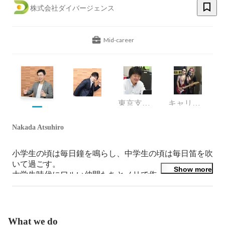
株式会社ダイバージェンス
Mid-career
東京支社副支社長・チーフアドバイザー
キャリアコンサルタント
Nakada Atsuhiro
小学生の頃は毎日鐘を鳴らし、中学生の頃は毎日笛を吹
いて過ごす。

Show more
大学生時代にワルい仲間たちとノリで作ったマッチング
サイトを、

月間10万UUを超える人気サイトへ成長させるも、

大人の事情に巻き込まれサイトをやむなく閉鎖。

2ヶ月程、毎晩星を見上げることで平常心を取り戻す。

What we do