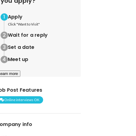
you apply?
Apply
Click "Want to Visit"
Wait for a reply
Set a date
Meet up
Learn more
ob Post Features
Online interviews OK
ompany info