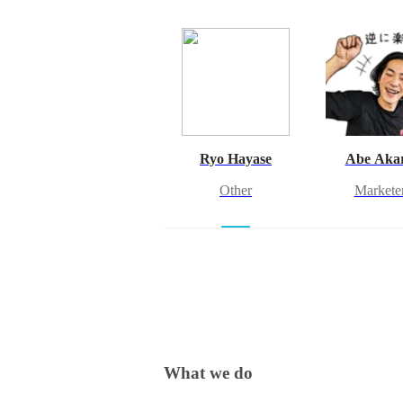
Ryo Hayase
Abe Aka
Other
Markete
What we do