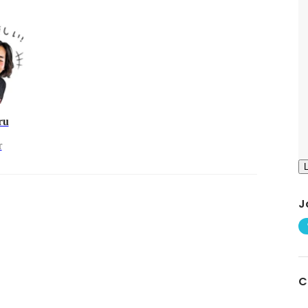
ru
r
J
C