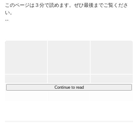
このページは３分で読めます。ぜひ最後までご覧くださ
い。

--

まず、弊社の価値観を表す重要な言葉をひとつ覚えていた
だきたいです。

それは、「前に進む」ということ。

前に進むとは、幾多の困難を乗り越えて見えない景色を見
に行くことです。ひとりひとりが前進することで、事業を
前に動かし、人間社会を前進させる。そのこと自体に人生
Continue to read
の意味があると考えています。

より成長性の高い事業領域にフォーカスし、"成長最適"な
役割にメンバーをアサインすることでこれを実現します。

とはいえ四方八方に枝葉を伸ばしても高く成長することは
できません。弊社は「マーケティング力」と「クリエイテ