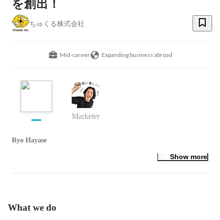
を創出！
ちゅくる株式会社
Mid-career
Expanding business abroad
Marketer
Ryo Hayase
Show more
What we do