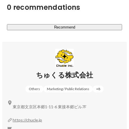
0 recommendations
ィビティ」を軸となる強みとし、これを活かした新規事業
を次々と作っていきます。

あらためてちゅくる株式会社は、なにをする会社か。

Recommend
マーケティング力とクリエイティビティを活かして新規事
業をどんどん作り、前進しつづける会社です。

《現在取り組んでいる事業》

ちゅくる株式会社
◆D2C事業

エンターテイメント系グッズの企画販売、アウトドアグッ
Others
Marketing / Public Relations
+
8
ズの企画販売、酒類の輸入・販売などをしています。精度
の高いマーケットインの手法を取り入れているため、ほぼ
100%の確率で新商品のローンチ直後から利益を出すこと
東京都文京区本郷1-11-6 東接本郷ビル7F
に成功しています。気になる方はぜひお問い合わせくださ
い。

https://chucle.jp