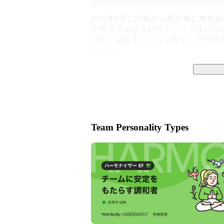
2021年8月に渋谷から恵比寿に本社
がカラフルなスピードリンクはパン
リティ溢れるところを表現した特徴
ィスに！
スピードリンクジャパンは【人の価値
一人でも多くの人の価値をあげられる
います。

Team Personality Types
代表の西田は7児の父であるところか
未経験からのエンジニア育成や教育事
ビジョンは【人材輩出会社】です。

長年の教育ノウハウや実績を活かし
で、
