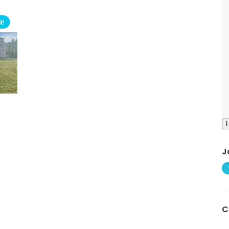
le
J
C