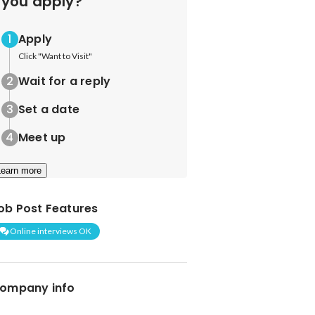
you apply?
Apply
Click "Want to Visit"
Wait for a reply
Set a date
Meet up
Learn more
ob Post Features
Online interviews OK
ompany info