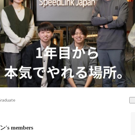
raduate
 members