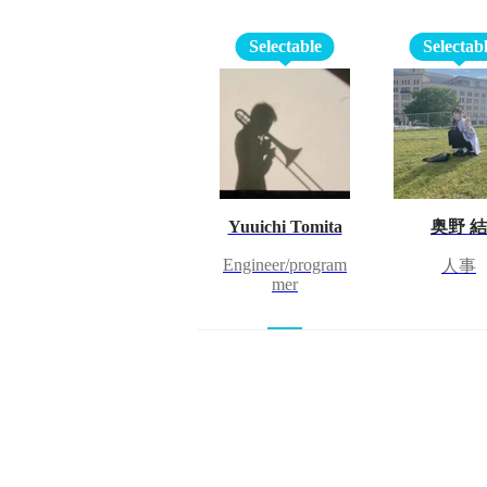
Selectable
Selectab
Yuuichi Tomita
奥野 結
Engineer/program
人事
mer