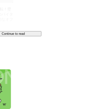
移転！壁
のバイタ
的なオフ
Continue to read
の最大化】をミッションに

ように"お客様や仲間と向き合う"ことを大切にして
ら、特に教育には熱い想いをもっており、

業に力を入れています。

て、未経験からシステムエンジニアを輩出すること