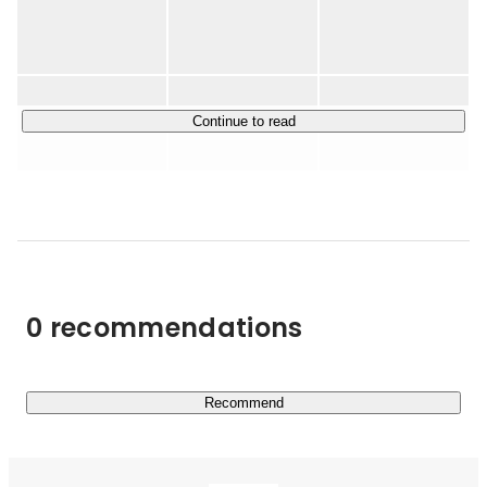
ィング会社は各社ひとつのジャンルに特化してキャスティ
ングを提供することが一般的でしたが、エイスリーでは多
様なジャンルかつ世界中のタレント（才能）をつなぐポジ
ションを築いてきました。

Continue to read
新型コロナウイルスの影響を受けた2020〜2021年は、特
にデジタル領域のキャスティング案件が増加。

厳しい環境のなかでも安定的に増収を維持し、エンタメ業
界特化の人材紹介やM&A仲介の新規事業を立ち上げ、着
実に成長してきました。

さらに2024年には関西にも拠点を立ち上げ「Expo2025 大
0 recommendations
阪・関西万博」でも多くのキャスティングを行いました。
2025年からはタレントエージェントサービスを開始する
など、エイスリーは”才能”に焦点をあてたソリューション
によって、広告・エンタメ業界の課題解決を図っていま
Recommend
す。

────────────────
