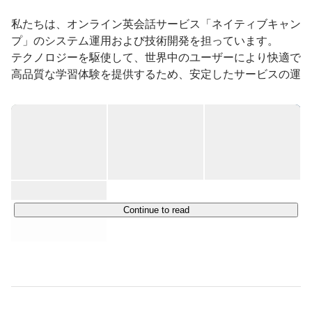
私たちは、オンライン英会話サービス「ネイティブキャン
プ」のシステム運用および技術開発を担っています。

テクノロジーを駆使して、世界中のユーザーにより快適で
高品質な学習体験を提供するため、安定したサービスの運
用と継続的な機能改善を行っています。

ネイティブキャンプは、アジアにおいて最も成長している
オンライン英会話サービスのひとつであり、個人向け・法
人向け・教育機関向けに、オンラインで英会話レッスンを
手頃な価格で提供しています。

世界各地に拠点を持ち、アジア・ヨーロッパ・北米地域に
おいてサービスを展開するなど、その規模は急速に拡大し
Continue to read
ています。

当社は、このグローバルな展開を技術面から支える中核拠
点としての役割を担い、日々進化を続けています。