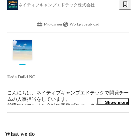
ネイティブキャンプエドテック株式会社
Mid-career
Workplace abroad
Ueda Daiki NC
こんにちは、ネイティブキャンプエドテックで開発チー
ムの人事担当をしています。

Show more
前職ではコンサル会社で開発プロジェクトに関わり、そ
の後、英語力を伸ばしたくてフィリピンへ飛び込みまし
た。現在はエンジニア採用やチームづくりに携わってい
ます。ご興味を持っていただけたら、お気軽にご連絡く
ださい！
What we do