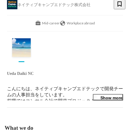
ネイティブキャンプエドテック株式会社
Mid-career
Workplace abroad
Ueda Daiki NC
こんにちは、ネイティブキャンプエドテックで開発チー
ムの人事担当をしています。

Show more
前職ではコンサル会社で開発プロジェクトに関わり、そ
の後、英語力を伸ばしたくてフィリピンへ飛び込みまし
た。現在はエンジニア採用やチームづくりに携わってい
ます。ご興味を持っていただけたら、お気軽にご連絡く
ださい！
What we do