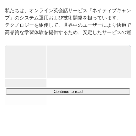
私たちは、オンライン英会話サービス「ネイティブキャン
プ」のシステム運用および技術開発を担っています。

テクノロジーを駆使して、世界中のユーザーにより快適で
高品質な学習体験を提供するため、安定したサービスの運
用と継続的な機能改善を行っています。

ネイティブキャンプは、アジアにおいて最も成長している
オンライン英会話サービスのひとつであり、個人向け・法
人向け・教育機関向けに、オンラインで英会話レッスンを
手頃な価格で提供しています。

世界各地に拠点を持ち、アジア・ヨーロッパ・北米地域に
おいてサービスを展開するなど、その規模は急速に拡大し
Continue to read
ています。

当社は、このグローバルな展開を技術面から支える中核拠
点としての役割を担い、日々進化を続けています。