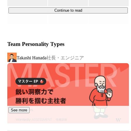
合計1500万人を超えており、毎日約9万人のユーザーにご
利用いただいています！

Continue to read
▍働くメンバーについて

57名(正社員)のメンバーで15以上のアプリを運営している
ため、少人数チームで裁量を持ってプロダクトを育てる経
Team Personality Types
験を積むことができます！

エンジニア・マーケター・カスタマーサクセス・HRと役
社長・エンジニア
Takashi Hanada
割は分かれながらも、横断的にサービスに関わり、社内で
のキャリアチェンジも柔軟です。
See more