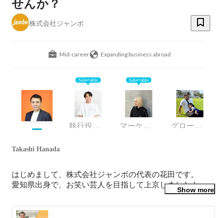
せんか？
株式会社ジャンボ
Mid-career
Expanding business abroad
Selectable
Selectable
執行役員・CMO
マーケティング
グローバル事業部／セールスリーダー
Takashi Hanada
はじめまして、株式会社ジャンボの代表の花田です。

愛知県出身で、お笑い芸人を目指して上京しました！

Show more
その後、未経験からエンジニアに転身し、
Andorid/iOS/Unity/サーバーサイドと様々な分野で自社サー