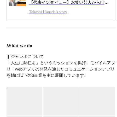
【代表インタビュー】お笑い芸人からIT企業の代表に至るまで。ジャンボの創業ストーリーに迫る！
ビスを開発し、サービス拡大に伴い2021年4月に株式会社
ジャンボを設立しました。

Takashi Hanada's story
Passion To Life というミッションを掲げ、ジャンボを通じ
て熱狂を届け続けることが僕のビジョンです。

一緒に面白いものを作りませんか？
What we do
▍ジャンボについて

「人生に熱狂を」というミッションを掲げ、モバイルアプ
リ・webアプリの開発を通じたコミュニケーションアプリ
を軸に以下の3事業を主に展開しています。

・ビデオ通話事業

・バーチャル配信事業

・グローバル配信事業

展開しているアプリは2026年1月時点で15以上。会員数は