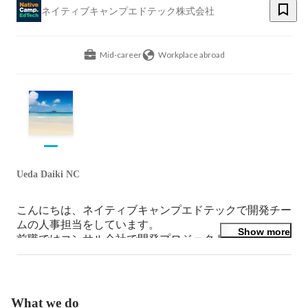
ネイティブキャンプエドテック株式会社
Mid-career
Workplace abroad
Ueda Daiki NC
こんにちは、ネイティブキャンプエドテックで開発チー
ムの人事担当をしています。

Show more
前職ではコンサル会社で開発プロジェクトに関わり、そ
の後、英語力を伸ばしたくてフィリピンへ飛び込みまし
た。現在はエンジニア採用やチームづくりに携わってい
ます。ご興味を持っていただけたら、お気軽にご連絡く
ださい！
What we do