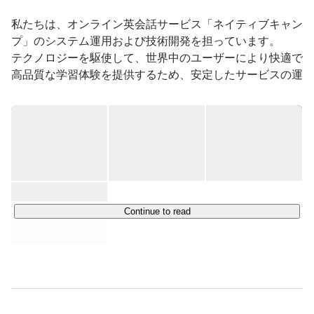
私たちは、オンライン英会話サービス「ネイティブキャン
プ」のシステム運用および技術開発を担っています。

テクノロジーを駆使して、世界中のユーザーにより快適で
高品質な学習体験を提供するため、安定したサービスの運
用と継続的な機能改善を行っています。

ネイティブキャンプは、アジアにおいて最も成長している
オンライン英会話サービスのひとつであり、個人向け・法
人向け・教育機関向けに、オンラインで英会話レッスンを
手頃な価格で提供しています。

世界各地に拠点を持ち、アジア・ヨーロッパ・北米地域に
おいてサービスを展開するなど、その規模は急速に拡大し
Continue to read
ています。

当社は、このグローバルな展開を技術面から支える中核拠
点としての役割を担い、日々進化を続けています。