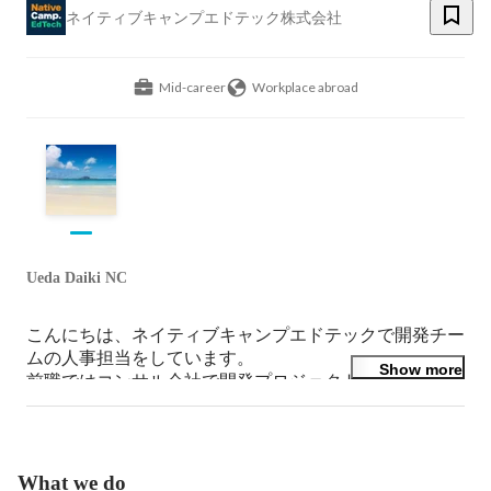
ネイティブキャンプエドテック株式会社
Mid-career
Workplace abroad
Ueda Daiki NC
こんにちは、ネイティブキャンプエドテックで開発チー
ムの人事担当をしています。

Show more
前職ではコンサル会社で開発プロジェクトに関わり、そ
の後、英語力を伸ばしたくてフィリピンへ飛び込みまし
た。現在はエンジニア採用やチームづくりに携わってい
ます。ご興味を持っていただけたら、お気軽にご連絡く
ださい！
What we do