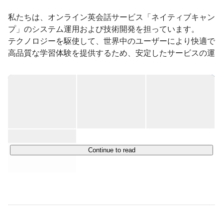
私たちは、オンライン英会話サービス「ネイティブキャン
プ」のシステム運用および技術開発を担っています。

テクノロジーを駆使して、世界中のユーザーにより快適で
高品質な学習体験を提供するため、安定したサービスの運
用と継続的な機能改善を行っています。

ネイティブキャンプは、アジアにおいて最も成長している
オンライン英会話サービスのひとつであり、個人向け・法
人向け・教育機関向けに、オンラインで英会話レッスンを
手頃な価格で提供しています。

世界各地に拠点を持ち、アジア・ヨーロッパ・北米地域に
おいてサービスを展開するなど、その規模は急速に拡大し
Continue to read
ています。

当社は、このグローバルな展開を技術面から支える中核拠
点としての役割を担い、日々進化を続けています。