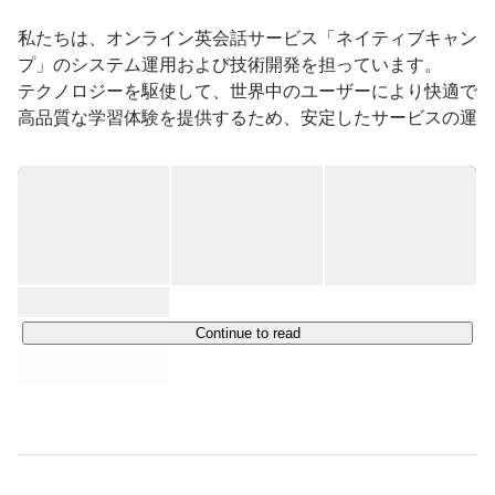
私たちは、オンライン英会話サービス「ネイティブキャン
プ」のシステム運用および技術開発を担っています。

テクノロジーを駆使して、世界中のユーザーにより快適で
高品質な学習体験を提供するため、安定したサービスの運
用と継続的な機能改善を行っています。

ネイティブキャンプは、アジアにおいて最も成長している
オンライン英会話サービスのひとつであり、個人向け・法
人向け・教育機関向けに、オンラインで英会話レッスンを
手頃な価格で提供しています。

世界各地に拠点を持ち、アジア・ヨーロッパ・北米地域に
おいてサービスを展開するなど、その規模は急速に拡大し
Continue to read
ています。

当社は、このグローバルな展開を技術面から支える中核拠
点としての役割を担い、日々進化を続けています。