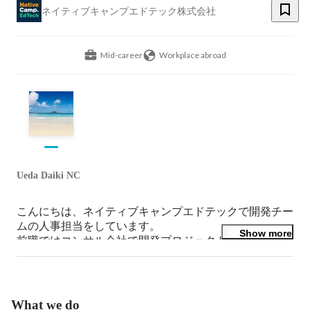
ネイティブキャンプエドテック株式会社
Mid-career
Workplace abroad
Ueda Daiki NC
こんにちは、ネイティブキャンプエドテックで開発チー
ムの人事担当をしています。

Show more
前職ではコンサル会社で開発プロジェクトに関わり、そ
の後、英語力を伸ばしたくてフィリピンへ飛び込みまし
た。現在はエンジニア採用やチームづくりに携わってい
ます。ご興味を持っていただけたら、お気軽にご連絡く
ださい！
What we do