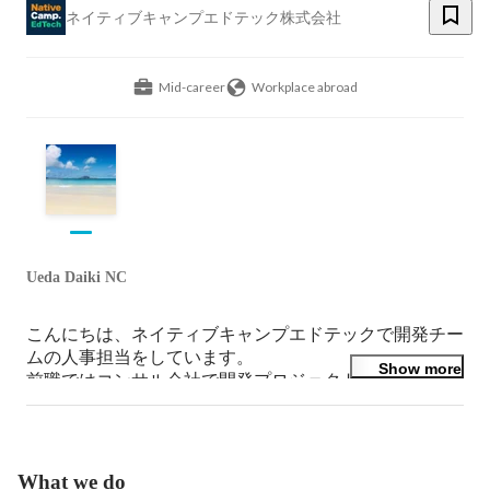
ネイティブキャンプエドテック株式会社
Mid-career
Workplace abroad
Ueda Daiki NC
こんにちは、ネイティブキャンプエドテックで開発チー
ムの人事担当をしています。

Show more
前職ではコンサル会社で開発プロジェクトに関わり、そ
の後、英語力を伸ばしたくてフィリピンへ飛び込みまし
た。現在はエンジニア採用やチームづくりに携わってい
ます。ご興味を持っていただけたら、お気軽にご連絡く
ださい！
What we do