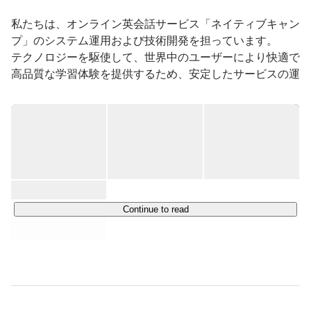
私たちは、オンライン英会話サービス「ネイティブキャン
プ」のシステム運用および技術開発を担っています。

テクノロジーを駆使して、世界中のユーザーにより快適で
高品質な学習体験を提供するため、安定したサービスの運
用と継続的な機能改善を行っています。

ネイティブキャンプは、アジアにおいて最も成長している
オンライン英会話サービスのひとつであり、個人向け・法
人向け・教育機関向けに、オンラインで英会話レッスンを
手頃な価格で提供しています。

世界各地に拠点を持ち、アジア・ヨーロッパ・北米地域に
おいてサービスを展開するなど、その規模は急速に拡大し
Continue to read
ています。

当社は、このグローバルな展開を技術面から支える中核拠
点としての役割を担い、日々進化を続けています。