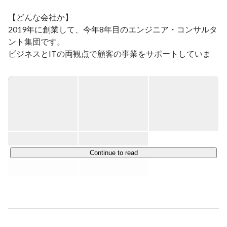
【どんな会社か】

ボードゲーム、麻雀大好き
2019年に創業して、今年8年目のエンジニア・コンサルタ
ント集団です。

ビジネスとITの両観点で顧客の事業をサポートしていま
す。

【事業内容や特徴】

■「ITコンサルティング・エンジニアリング」サービス

経営方針に合わせ、今必要なものをよりシンプルに実現
し、未来を見据えてシステムを設計・開発

・IT戦略のグランドデザイン・要件定義・チームビルディ
ングサポート

Continue to read
・顧客に寄り添った技術選定・ベンダー選定・技術顧問サ
ポート

・フルスクラッチでのシステム開発（要件定義・設計・開
発・テスト・運用保守等）

・DXに向けたシステム導入支援・体制づくり
