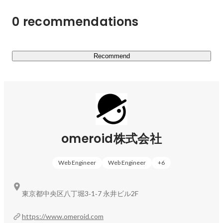
■「戦略・業務コンサルティング」サービス

0 recommendations
戦略策定フェーズから、データ駆動経営を実現するための
効果的・効率的なデジタル化を伴走支援

・新規事業の立案・企画・グランドデザイン

・データ活用による顧客提供価値向上、生産性向上実現
Recommend
の”絵” とロードマップ策定

・システム、データアーキテクチャ設計

omeroid株式会社
Web Engineer
Web Engineer
+
6
東京都中央区八丁堀3‐1‐7 永井ビル2F
https://www.omeroid.com