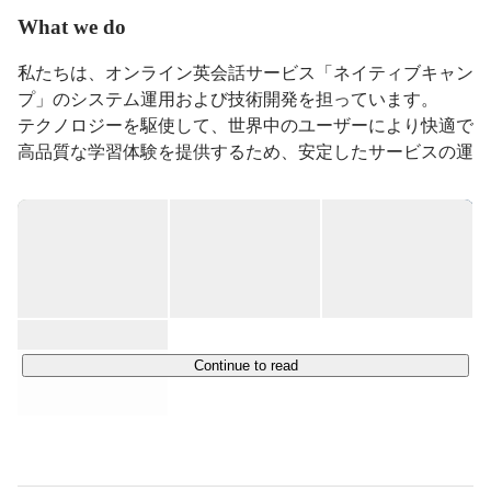
ださい！
What we do
私たちは、オンライン英会話サービス「ネイティブキャン
プ」のシステム運用および技術開発を担っています。

テクノロジーを駆使して、世界中のユーザーにより快適で
高品質な学習体験を提供するため、安定したサービスの運
用と継続的な機能改善を行っています。

ネイティブキャンプは、アジアにおいて最も成長している
オンライン英会話サービスのひとつであり、個人向け・法
人向け・教育機関向けに、オンラインで英会話レッスンを
手頃な価格で提供しています。

世界各地に拠点を持ち、アジア・ヨーロッパ・北米地域に
おいてサービスを展開するなど、その規模は急速に拡大し
Continue to read
ています。

当社は、このグローバルな展開を技術面から支える中核拠
点としての役割を担い、日々進化を続けています。