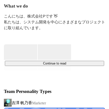
What we do
こんにちは、株式会社Pです 👋

私たちは、システム開発を中心にさまざまなプロジェクト
に取り組んでいます。

主にWebアプリケーションの開発を行っており、

フロントエンドからバックエンド、

クラウドインフラ（AWS）を含めた開発しています。

例えば・・・

・Javaを中心としたサーバーサイド開発

Continue to read
・HTML／CSS／JavaScript を使ったフロントエンド

・SQLを使ったデータベース設計、操作

・AWS上で動くシステム構成の理解と実装

Team Personality Types
株式会社PはAWSセレクトティアパートナーでもあり、

クラウド環境に触れながら開発できる案件が多いのが特徴
吉澤 帆乃香
Marketer
です。
