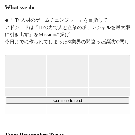
　そこでプログラミングに興味を持ち、学習や制作を通
What we do
して、比較的自由にサービスやアプリケーションを作成
できるところや、小さなサービスであれば一人でも開発
◆「IT×人材のゲームチェンジャー」を目指して

してリリースできること、形になるまでのスピーディー
アドシードは『ITの力で人と企業のポテンシャルを最大限
さなどに魅力を感じました。

に引き出す』をMissionに掲げ、

　昔は物を作ることで人々に感動を与えたいと思ってい
今日までに作られてしまったSI業界の間違った認識や悪し
ましたが、現在は形があるものにこだわらず、サービス
き慣習に変革を起こすべく、事業を展開しております。

やアプリケーションでそれを実現したいと考えておりま
す。
人が人にしかできないクリエイティブな仕事に集中できる
環境を整えることで社会の発展に貢献する。そんなクリエ
イティブな人たちを支える存在を目指しつつ、SI業界にお
ける新しい仕組みを構築し続けるゲームチェンジャーの存
在を目指したいと考えています。

Continue to read
【クラウド事業】

クラウド型のB向け業務効率化システムの開発を行ってい
ます。
