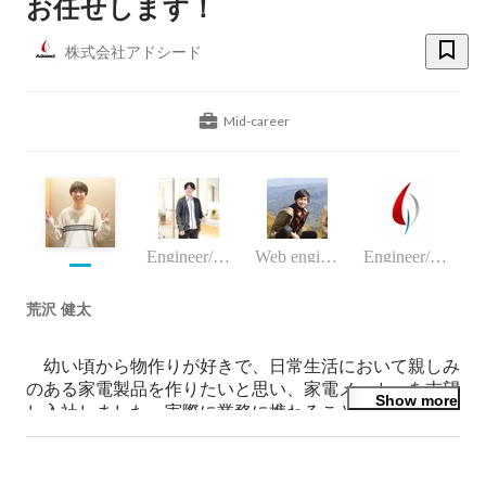
お任せします！
株式会社アドシード
Mid-career
Engineer/programmer
Web engineer
Engineer/programmer
荒沢 健太
　幼い頃から物作りが好きで、日常生活において親しみ
のある家電製品を作りたいと思い、家電メーカーを志望
Show more
し入社しました。実際に業務に携わることで、製品設計
では法律や安全規則、コストや他社特許など様々な制約
によって縛られていることを知り、もっと自由に開発を
したいと考えるようになりました。
