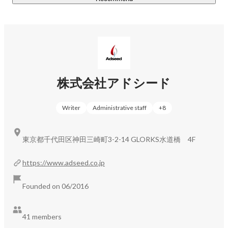
「エンジニアの実力が年数だけで判断される」ことが多い
SI事業。

育成力と素質を持った人であればたとえ未経験のエンジニ
アでも高いパフォーマンスを発揮できることを証明し、

素質のある人材がエンジニア業界から流出してしまうこと
がなくなる社会を構築していきたいという想いで運営して
株式会社アドシード
います。

Writer
Administrative staff
+
8
実際に新規サービスの立ち上げから一貫して依頼頂いた
り、プロジェクトの立て直しを依頼されるなど、技術力を
高く評価され「上流から一貫して任せられるプロ集団」と
東京都千代田区神田三崎町3-2-14 GLORKS水道橋 4F
して信頼を頂いています。

https://www.adseed.co.jp
現在、未経験からは難しいとされるSES業界において、
100％プログラミング案件へのアサインと、要員起因によ
Founded on 06/2016
る解約0という状況を作り出すことに成功しております。

【IT教育事業】

41 members
エンジニアが、「自ら育つ土台を構築する」をコンセプト