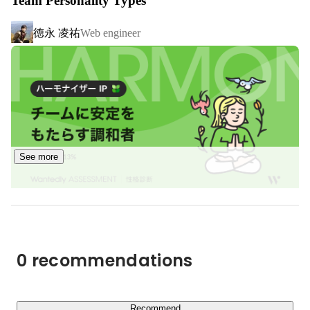
Team Personality Types
様々なSaasがリリースされDXが加速されています。

低コストで様々なシステムの導入ができるようになりまし
徳永 凌祐
Web engineer
た。

しかしながら、日本はアメリカに比べて一社当たりのSaas
利用数が1/10程度しかない状態です。

また、日本特有の企業風土や法的な縛りによりDXがうま
くいっていないケースも多くあります。

まだまだDX化の余地が残されているのです。

開発スピードを大幅に伸ばし、コーディングスキルのない
人材でも開発ができるのがノーコードプラットフォームで
See more
す。

日本のDX化をより加速させるため、業務システムを「設
定ベースで開発できる」ノーコードプラットフォームの開
発に着手しました。

3年後、5年後のデファクトスタンダードになるシステム
0 recommendations
を世の中にリリースしていきます。

【システムインテグレーション事業】　

Recommend