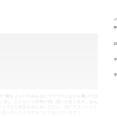
で"種を
メンバーみんなにワクワクしながら働いてほ
に少し
しいという代表の強い思いがあります。みん
ティブな
な意見を出し合いながら、共にアドシードと
う思いが
いうカタチをつくりあげています！