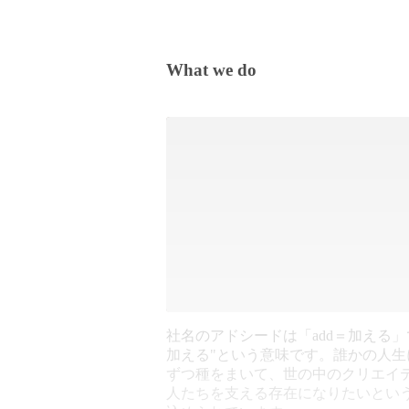
What we do
社名のアドシードは「add＝加える」
加える"という意味です。誰かの人生
ずつ種をまいて、世の中のクリエイ
人たちを支える存在になりたいとい