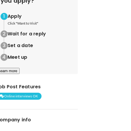
you apply?
Apply
Click "Want to Visit"
Wait for a reply
Set a date
Meet up
Learn more
ob Post Features
Online interviews OK
ompany info