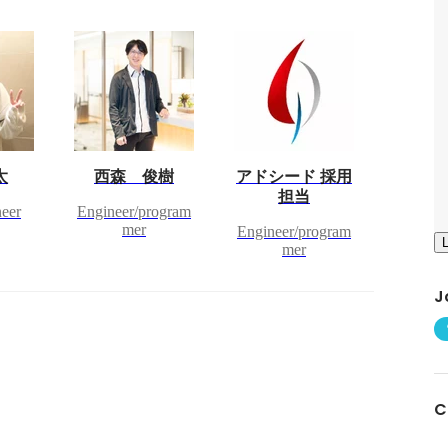
太
西森 俊樹
アドシード 採用
担当
neer
Engineer/program
mer
Engineer/program
mer
J
C