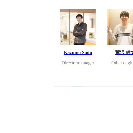
Kazumo Saito
荒沢 健
Director/manager
Other engi