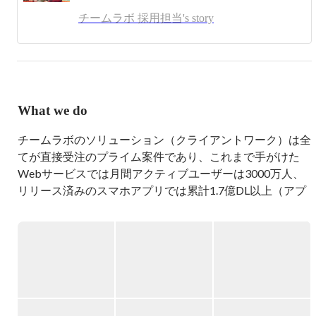
note

https://note.com/teamlab_recruit/
チームラボ 採用担当's story
What we do
チームラボのソリューション（クライアントワーク）は全
てが直接受注のプライム案件であり、これまで手がけた
Webサービスでは月間アクティブユーザーは3000万人、
リリース済みのスマホアプリでは累計1.7億DL以上（アプ
リ平均評価4.53）に達しています。近年では、更なる大型
案件も新たに多数受注しており、さらに規模を拡大する見
込みです。